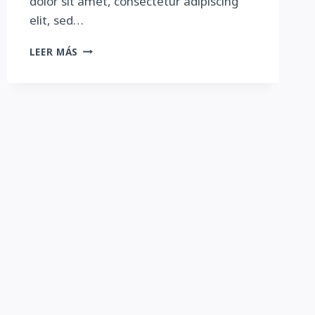
dolor sit amet, consectetur adipiscing
elit, sed…
REMOTE
LEER MÁS
WORK
IS
THE
NEW
BLACK