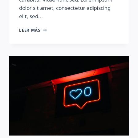
dolor sit amet, consectetur adipiscing
elit, sed…
HOW
LEER MÁS
TO
EFFECTIVELY
USE
MARKETING
TOOLS