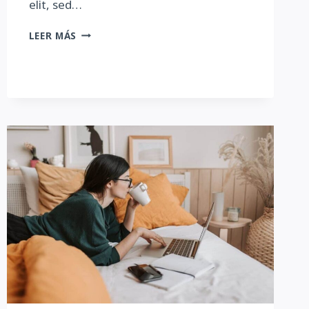
elit, sed…
SKILLS
LEER MÁS
TO
PAY
THE
BILLS