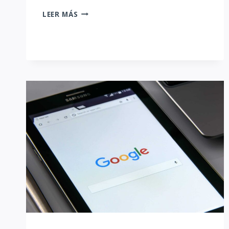
THE
LEER MÁS
WONDER
OF
SEO